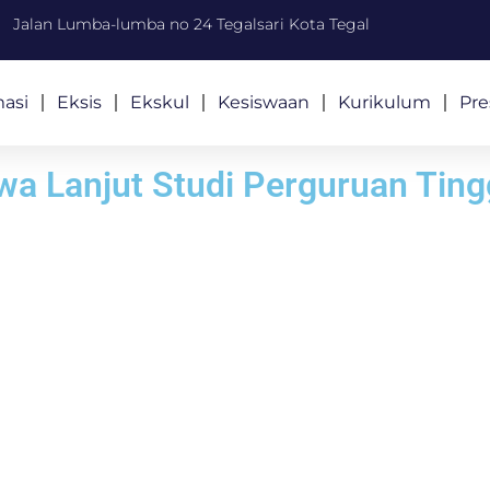
Jalan Lumba-lumba no 24 Tegalsari Kota Tegal
masi
Eksis
Ekskul
Kesiswaan
Kurikulum
Pre
wa Lanjut Studi Perguruan Ting