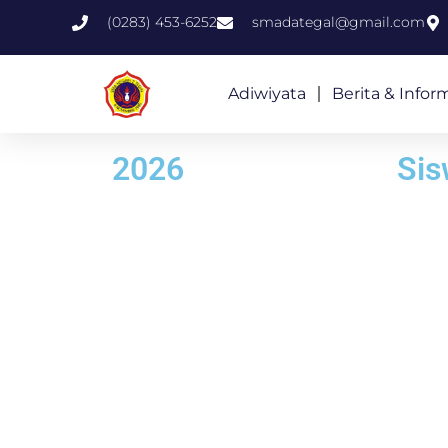
(0283) 453-6252
smadategal@gmail.com
Adiwiyata
Berita & Infor
2026
Sis